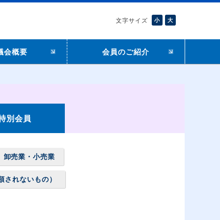
文字サイズ
小
大
議会概要
会員のご紹介
特別会員
卸売業・小売業
類されないもの）