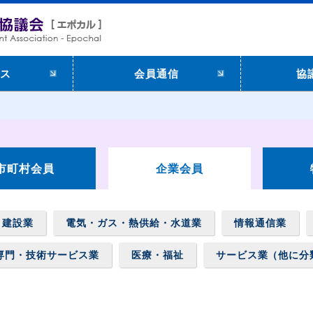
ス
会員通信
協
市町村会員
企業会員
建設業
電気・ガス・熱供給・水道業
情報通信業
専門・技術サービス業
医療・福祉
サービス業（他に分