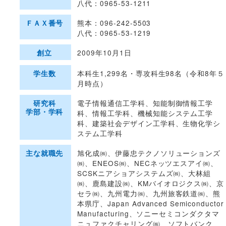
八代：0965-53-1211
熊本：096-242-5503
ＦＡＸ番号
八代：0965-53-1219
2009年10月1日
創立
本科生1,299名・専攻科生98名（令和8年５
学生数
月時点）
電子情報通信工学科、知能制御情報工学
研究科
学部・学科
科、情報工学科、機械知能システム工学
科、建築社会デザイン工学科、生物化学シ
ステム工学科
旭化成㈱、伊藤忠テクノソリューションズ
主な就職先
㈱、ENEOS㈱、NECネッツエスアイ㈱、
SCSKニアショアシステムズ㈱、大林組
㈱、鹿島建設㈱、KMバイオロジクス㈱、京
セラ㈱、九州電力㈱、九州旅客鉄道㈱、熊
本県庁、Japan Advanced Semiconductor
Manufacturing、ソニーセミコンダクタマ
ニュファクチャリング㈱、ソフトバンク