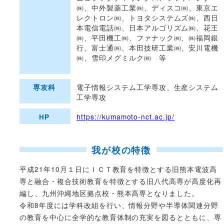
㈱、中外製薬工業㈱、ディスコ㈱、東京エ
レクトロン㈱、トヨタシステムズ㈱、西日
本電信電話㈱、日本アルゴリズム㈱、花王
㈱、平田機工㈱、ファナック㈱、㈱福岡銀
行、富士通㈱、本田技研工業㈱、安川電機
㈱、雪印メグミルク㈱ 等
電子情報システム工学専攻、生産システム
専攻科
工学専攻
https://kumamoto-nct.ac.jp/
HP
我が校の特徴
平成21年10月１日にＩＣＴ教育を特徴とする旧熊本電波高
専と融合・複合技術教育を特徴とする旧八代高専が高度化再
編し、九州沖縄地区拠点校・熊本高専となりました。
令和8年度には学科改組を行い、情報分野や半導体関連分野
の教育を中心に全学的な教育体制の充実を図るとともに、専