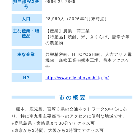
0966-24-7869
担当課FAX番
号
28,990人（2026年2月末時点）
人口
【産業】農業、商工業
主な産業・特
産品
【特産品】焼酎、米、きくらげ、唐辛子等
の農産物
共栄精密㈱、HITOYOSHI㈱、人吉アサノ電
主な企業
機㈱、森松工業㈱熊本工場、熊本フクスケ
㈱
http://www.city.hitoyoshi.lg.jp/
HP
市の概要
熊本、鹿児島、宮崎３県の交通ネットワークの中心にあ
り、特に南九州主要都市へのアクセスに便利な地域です。
※鹿児島県・宮崎県まで30分でアクセス可
※東京から3時間、大阪から2時間でアクセス可