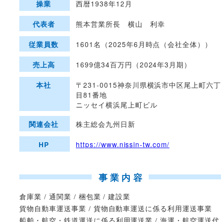
西暦1938年12月
操業
熊本営業所長 横山 利幸
代表者
1601名（2025年6月時点（会社全体））
従業員数
1699億34百万円（2024年3月期）
売上高
〒231-0015神奈川県横浜市中区尾上町六丁
本社
目81番地
ニッセイ横浜尾上町ビル
株主総会九州日新
関連会社
https://www.nissin-tw.com/
HP
事業内容
倉庫業 / 通関業 / 梱包業 / 建設業
貨物自動車運送事業 / 貨物自動車運送に係る利用運送事業
船舶・航空・鉄道運送に係る利用運送業 / 海運・航空運送代